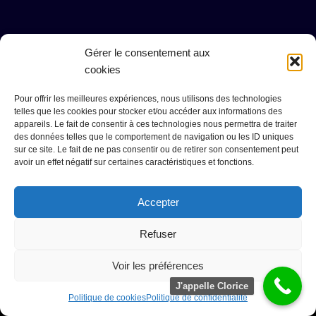
Gérer le consentement aux
cookies
Pour offrir les meilleures expériences, nous utilisons des technologies
telles que les cookies pour stocker et/ou accéder aux informations des
appareils. Le fait de consentir à ces technologies nous permettra de traiter
des données telles que le comportement de navigation ou les ID uniques
sur ce site. Le fait de ne pas consentir ou de retirer son consentement peut
avoir un effet négatif sur certaines caractéristiques et fonctions.
Accepter
Clorice St-Clair
Tarifs
Contact
Refuser
CGV du 06.95.60.75.07
Mentions légales
Politique de confidentialité
Bonus
Voir les préférences
Politique de cookies (UE)
Mon compte
J'appelle Clorice
Politique de cookies
Politique de confidentialité
©{current_year} www.cloricesaintclair.com